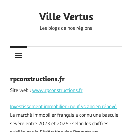
Skip
to
Ville Vertus
content
Les blogs de nos régions
rpconstructions.fr
Site web :
www.rpconstructions.fr
Investissement immobilier : neuf vs ancien rénové
Le marché immobilier français a connu une bascule
sévère entre 2023 et 2025 : selon les chiffres
publiés par la Fédération des Promoteurs