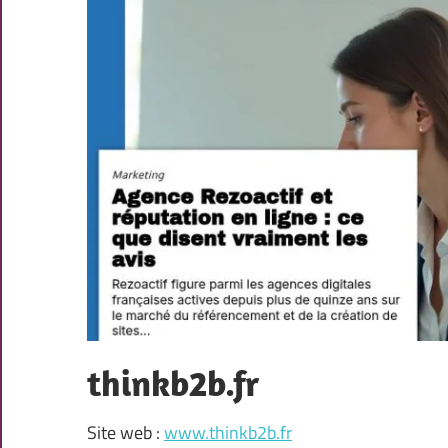
thinkb2b.fr
Site web :
www.thinkb2b.fr